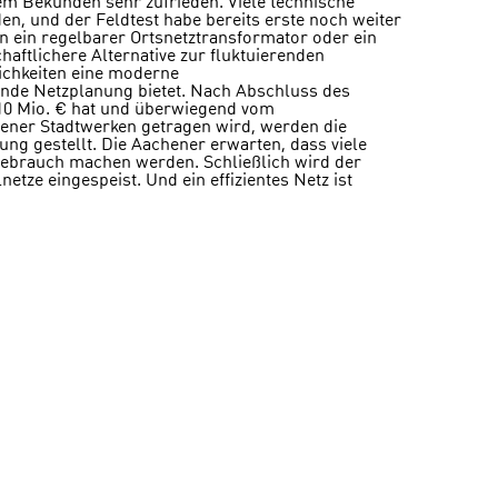
em Bekunden sehr zufrieden. Viele technische
, und der Feldtest habe bereits erste noch weiter
ann ein regelbarer Ortsnetztransformator oder ein
haftlichere Alternative zur fluktuierenden
ichkeiten eine moderne
nde Netzplanung bietet. Nach Abschluss des
 10 Mio. € hat und überwiegend vom
ener Stadtwerken getragen wird, werden die
ng gestellt. Die Aachener erwarten, dass viele
rauch machen werden. Schließlich wird der
netze eingespeist. Und ein effizientes Netz ist