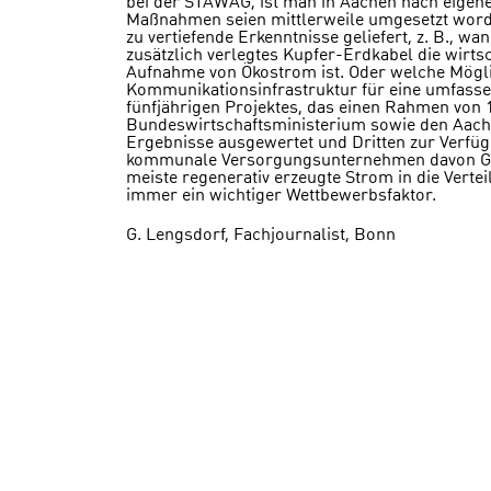
bei der STAWAG, ist man in Aachen nach eigen
Maßnahmen seien mittlerweile umgesetzt worden
zu vertiefende Erkenntnisse geliefert, z. B., w
zusätzlich verlegtes Kupfer-Erdkabel die wirtsc
Aufnahme von Ökostrom ist. Oder welche Mögl
Kommunikationsinfrastruktur für eine umfasse
fünfjährigen Projektes, das einen Rahmen von
Bundeswirtschaftsministerium sowie den Aach
Ergebnisse ausgewertet und Dritten zur Verfügu
kommunale Versorgungsunternehmen davon Geb
meiste regenerativ erzeugte Strom in die Verteil
immer ein wichtiger Wettbewerbsfaktor.
G. Lengsdorf, Fachjournalist, Bonn