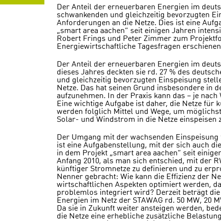
Der Anteil der erneuerbaren Energien im deutsc
schwankenden und gleichzeitig bevorzugten Ein
Anforderungen an die Netze. Dies ist eine Aufg
„smart area aachen“ seit einigen Jahren intensiv
Robert Frings und Peter Zimmer zum Projektfort
Energiewirtschaftliche Tagesfragen erschienen
Der Anteil der erneuerbaren Energien im deuts
dieses Jahres deckten sie rd. 27 % des deuts
und gleichzeitig bevorzugten Einspeisung stell
Netze. Das hat seinen Grund insbesondere in de
aufzunehmen. In der Praxis kann das – je nach
Eine wichtige Aufgabe ist daher, die Netze für
werden folglich Mittel und Wege, um möglichs
Solar- und Windstrom in die Netze einspeisen 
Der Umgang mit der wachsenden Einspeisung f
ist eine Aufgabenstellung, mit der sich auch 
in dem Projekt „smart area aachen“ seit einigen
Anfang 2010, als man sich entschied, mit der 
künftiger Stromnetze zu definieren und zu erpro
Nenner gebracht: Wie kann die Effizienz der N
wirtschaftlichen Aspekten optimiert werden, d
problemlos integriert wird? Derzeit beträgt d
Energien im Netz der STAWAG rd. 50 MW, 20 M
Da sie in Zukunft weiter ansteigen werden, bede
die Netze eine erhebliche zusätzliche Belastu