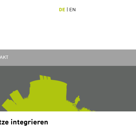
DE
|
EN
AKT
tze integrieren