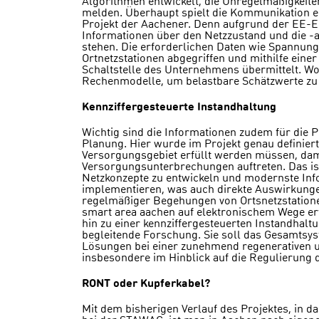
Algorithmen entwickelt, die Unregelmäßigkeit
melden. Überhaupt spielt die Kommunikation ei
Projekt der Aachener. Denn aufgrund der EE-E
Informationen über den Netzzustand und die -a
stehen. Die erforderlichen Daten wie Spannung
Ortnetzstationen abgegriffen und mithilfe eine
Schaltstelle des Unternehmens übermittelt. Wo 
Rechenmodelle, um belastbare Schätzwerte zu 
Kennziffergesteuerte Instandhaltung
Wichtig sind die Informationen zudem für die 
Planung. Hier wurde im Projekt genau definier
Versorgungsgebiet erfüllt werden müssen, dam
Versorgungsunterbrechungen auftreten. Das ist
Netzkonzepte zu entwickeln und modernste In
implementieren, was auch direkte Auswirkungen
regelmäßiger Begehungen von Ortsnetzstationen
smart area aachen auf elektronischem Wege erf
hin zu einer kennziffergesteuerten Instandhal
begleitende Forschung. Sie soll das Gesamtsys
Lösungen bei einer zunehmend regenerativen 
insbesondere im Hinblick auf die Regulierung 
RONT oder Kupferkabel?
Mit dem bisherigen Verlauf des Projektes, in d