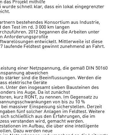
 das Projekt mithilfe
 wurde schnell klar, dass ein lokal eingegrenzter
icht.
 Partnern bestehendes Konsortium aus Industrie,
 den Test im rd. 3 000 km langen
rchzuführen. 2012 begannen die Arbeiten unter
n Anforderungsprofile
twarelösungen entwickelt. Mittlerweile ist diese
 laufende Feldtest gewinnt zunehmend an Fahrt.
hrleistung einer Netzspannung, die gemäß DIN 50160
ennspannung abweichen
to stärker sind die Beeinflussungen. Werden die
ass elektrische Geräte
en. Unter den insgesamt sieben Bausteinen des
sonders ins Auge. Da ist zunächst
toren, kurz RONT, zu nennen. Im Gegensatz zu
Spannungsschwankungen von bis zu 10 %
 bei massiver Einspeisung sicherstellen. Derzeit
gaben fünf solcher Anlagen im Feldtest. Weitere
sich schließlich aus den Erfahrungen, die im
ozess verstanden wird, gemacht werden.
tationen im Aufbau, die über eine intelligente
sollen. Dazu werden neue