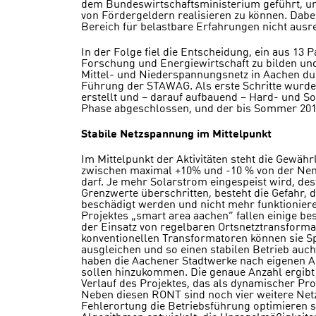
dem Bundeswirtschaftsministerium geführt, um
von Fördergeldern realisieren zu können. Dabei
Bereich für belastbare Erfahrungen nicht ausre
In der Folge fiel die Entscheidung, ein aus 13
Forschung und Energiewirtschaft zu bilden und
Mittel- und Niederspannungsnetz in Aachen du
Führung der STAWAG. Als erste Schritte wurde
erstellt und – darauf aufbauend – Hard- und Sof
Phase abgeschlossen, und der bis Sommer 2017
Stabile Netzspannung im Mittelpunkt
Im Mittelpunkt der Aktivitäten steht die Gewä
zwischen maximal +10% und -10 % von der N
darf. Je mehr Solarstrom eingespeist wird, des
Grenzwerte überschritten, besteht die Gefahr, d
beschädigt werden und nicht mehr funktionier
Projektes „smart area aachen“ fallen einige be
der Einsatz von regelbaren Ortsnetztransforma
konventionellen Transformatoren können sie 
ausgleichen und so einen stabilen Betrieb auch
haben die Aachener Stadtwerke nach eigenen An
sollen hinzukommen. Die genaue Anzahl ergibt 
Verlauf des Projektes, das als dynamischer Pr
Neben diesen RONT sind noch vier weitere Netzs
Fehlerortung die Betriebsführung optimieren 