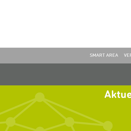
SMART AREA
VE
Aktue