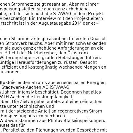
hen Stromnetz steigt rasant an. Aber mit ihrer
speisung stellen sie auch ganz erhebliche
abe, mit der sich auch die STAWAG in dem Projekt
 beschäftigt. Ein Interview mit den Projektleitern
schritt ist in der Augustausgabe 2014 der et –
.
chen Stromnetz steigt rasant an. Im ersten Quartal
chen Stromverbrauchs. Aber mit ihrer schwankenden
en sie auch ganz erhebliche Anforderungen an die
r Pflicht der Netzbetreiber, den Ökostrom
 Witterungslage – zu großen Belastungen führen.
 künftige Herausforderungen zu rüsten. Gesucht
t effizient und kostengünstig wachsende Mengen an
zu können.
luktuierenden Stroms aus erneuerbaren Energien
die Stadtwerke Aachen AG (STAWAG)
 Jahren intensiv beschäftigt. Begonnen hat alles
RWTH Aachen die Leistungsfähigkeit
ben. Die Zielvorgabe lautete, auf einen einfachen
etze unter technischen und
amit der steigende Anteil an regenerativem Strom
ie Einspeisung aus erneuerbaren
W davon stammen aus Photovoltaikeinspeisungen.
utet das für
ng. Parallel zu den Planungen wurden Gespräche mit