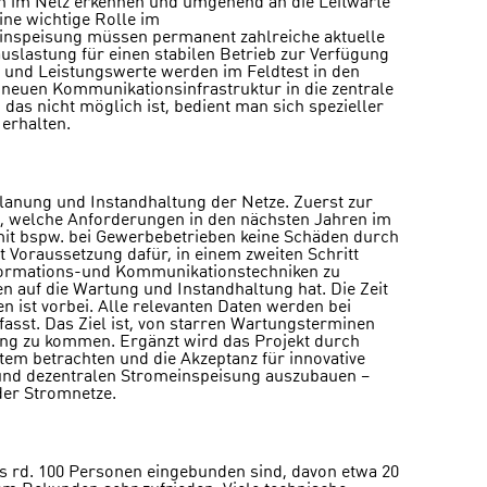
en im Netz erkennen und umgehend an die Leitwarte
ne wichtige Rolle im
inspeisung müssen permanent zahlreiche aktuelle
uslastung für einen stabilen Betrieb zur Verfügung
 und Leistungswerte werden im Feldtest in den
r neuen Kommunikationsinfrastruktur in die zentrale
das nicht möglich ist, bedient man sich spezieller
erhalten.
Planung und Instandhaltung der Netze. Zuerst zur
t, welche Anforderungen in den nächsten Jahren im
it bspw. bei Gewerbebetrieben keine Schäden durch
 Voraussetzung dafür, in einem zweiten Schritt
formations-und Kommunikationstechniken zu
 auf die Wartung und Instandhaltung hat. Die Zeit
 ist vorbei. Alle relevanten Daten werden bei
asst. Das Ziel ist, von starren Wartungsterminen
tung zu kommen. Ergänzt wird das Projekt durch
tem betrachten und die Akzeptanz für innovative
und dezentralen Stromeinspeisung auszubauen –
der Stromnetze.
as rd. 100 Personen eingebunden sind, davon etwa 20